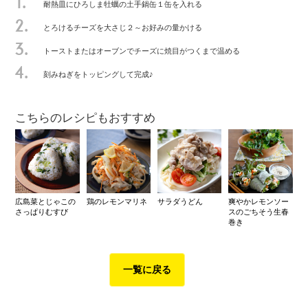
1.
耐熱皿にひろしま牡蠣の土手鍋缶１缶を入れる
2.
とろけるチーズを大さじ２～お好みの量かける
3.
トーストまたはオーブンでチーズに焼目がつくまで温める
4.
刻みねぎをトッピングして完成♪
こちらのレシピもおすすめ
広島菜とじゃこの
鶏のレモンマリネ
サラダうどん
爽やかレモンソー
さっぱりむすび
スのごちそう生春
巻き
一覧に戻る