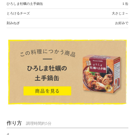
ひろしま牡蠣の土手鍋缶
１缶
とろけるチーズ
大さじ２～
刻みねぎ
お好みで
作り方
調理時間約5分