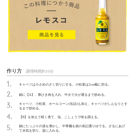
作り方
調理時間約10分
1.
キャベツは小さめのざく切りにする。小松菜は2cm幅に切る。
2.
鍋に【A】、豚ひき肉を入れ、中火で火が通るまで炒める。
キャベツ、小松菜、ホールコーン(缶詰)も加え、キャベツがしんなりとす
3.
るまで炒める。
4.
【B】を加えて軽く煮て、塩、こしょうで味を調える。
鍋にたっぷりの湯を沸かし、中華麺を袋の表記通りゆでる。ざるにあげ
5.
て水気を切り、器に入れる。