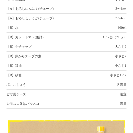
【A】おろしにんにく(チューブ)
3〜4cm
【A】おろししょうが(チューブ)
3〜4cm
【B】水
400ml
【B】カットトマト(缶詰)
1／2缶（200g）
【B】ケチャップ
大さじ2
【B】鶏がらスープの素
小さじ2
【B】醤油
小さじ1
【B】砂糖
小さじ1／2
塩、こしょう
各適量
ピザ用チーズ
適宜
レモスコ又はバルスコ
適量