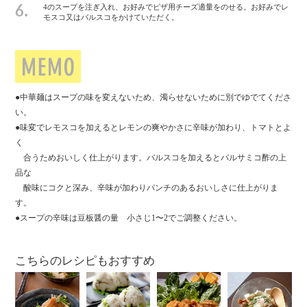
4のスープを注ぎ入れ、お好みでピザ用チーズ適量をのせる。お好みでレ
6.
モスコ又はバルスコをかけていただく。
●中華麺はスープの味を変えないため、濁らせないために別でゆでてくださ
い。
●味変でレモスコを加えるとレモンの爽やかさに辛味が加わり、トマトとよ
く
合うためおいしく仕上がります。バルスコを加えるとバルサミコ酢の上
品な
酸味にコクと深み、辛味が加わりパンチのあるおいしさに仕上がりま
す。
●スープの辛味は豆板醤の量 小さじ1〜2でご調整ください。
こちらのレシピもおすすめ